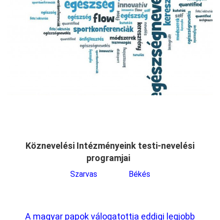
Köznevelési Intézményeink testi-nevelési
programjai
Szarvas
Békés
A magyar papok válogatottja eddigi legjobb