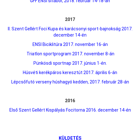
GFF ENSI sítábor, 2018. február 14-18-án
2017
II. Szent Gellért Foci Kupa és karácsonyi sport-bajnokság 2017.
december 14-én
ENSI Biciklitúra 2017. november 16-án
Triatlon sportprogram 2017. november 8-án
Pü
nkösdi sportnap 2017. június 1-én.
Húsvéti kerékpáros keresztút 2017. április 6-án
Lépcsőfutó verseny húshagyó kedden, 2017. február 28-án
2016
Első Szent Gellért Kispályás Focitorna 2016. december 14-én
KÜLDETÉS