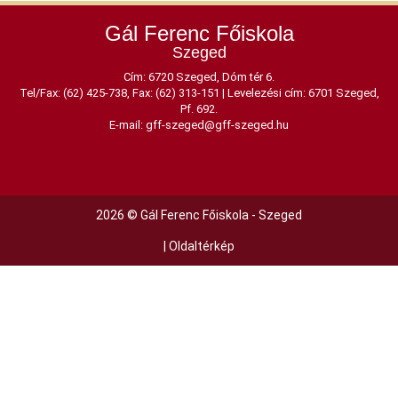
Gál Ferenc Főiskola
Szeged
Cím: 6720 Szeged, Dóm tér 6.
Tel/Fax: (62) 425-738, Fax: (62) 313-151
|
Levelezési cím: 6701 Szeged,
Pf. 692.
E-mail:
gff-szeged@gff-szeged.hu
2026 © Gál Ferenc Főiskola - Szeged
|
Oldaltérkép