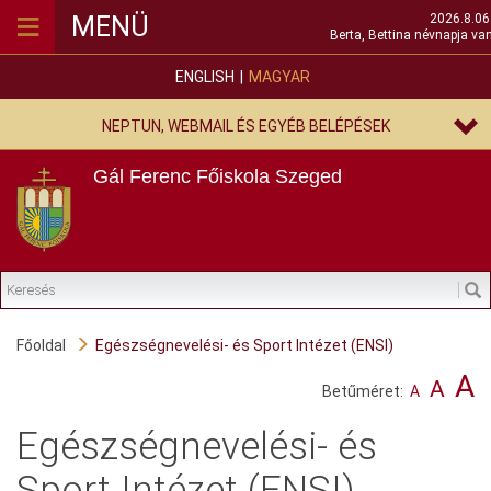
≡
MENÜ
2026.8.06.
Berta, Bettina névnapja van
ENGLISH
MAGYAR
NEPTUN, WEBMAIL ÉS EGYÉB BELÉPÉSEK
Gál Ferenc Főiskola
Szeged
Főoldal
Egészségnevelési- és Sport Intézet (ENSI)
A
A
Betűméret:
A
Egészségnevelési- és
Sport Intézet (ENSI)