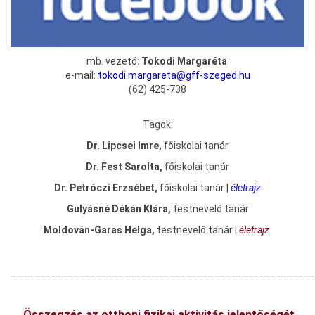
mb. vezető:
Tokodi Margaréta
e-mail:
tokodi.margareta@gff-szeged.hu
(62) 425-738
Tagok:
Dr. Lipcsei Imre,
főiskolai tanár
Dr. Fest Sarolta,
főiskolai tanár
Dr. Petróczi Erzsébet,
főiskolai tanár |
életrajz
Gulyásné Dékán Klára,
testnevelő tanár
Moldován-Garas Helga,
testnevelő tanár |
életrajz
______________________________________________________
Összegzés az otthoni
fizikai aktivitás jelentőségé
t