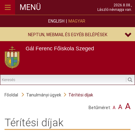
≡
MENÜ
2026.8.08.,
László névnapja van.
ENGLISH
MAGYAR
NEPTUN, WEBMAIL ÉS EGYÉB BELÉPÉSEK
Gál Ferenc Főiskola
Szeged
Főoldal
Tanulmányi ügyek
Térítési díjak
A
A
Betűméret:
A
Térítési díjak