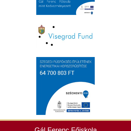
Gál Ferenc Főiskola