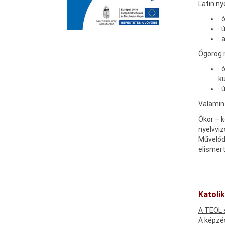
Latin ny
· 
· 
· 
Ógörög n
· 
k
· 
Valamin
Ókor – k
nyelvviz
Művelődé
elismert
Katoli
A TEOL 
A képzés