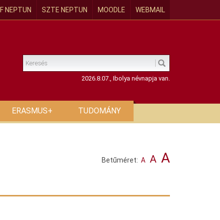
F NEPTUN
SZTE NEPTUN
MOODLE
WEBMAIL
2026.8.07., Ibolya névnapja van.
ERASMUS+
TUDOMÁNY
A
A
Betűméret:
A