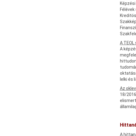
Képzési 
Félévek
Kreditö
Szakkép
Finanszí
Szakfele
A TEOL 
A képzés
megfele
hittudo
tudomány
oktatása
lelki és
Az oklev
18/2016.
elismert
államila
Hittan
A hittan