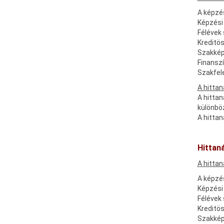
A képzés
Képzési 
Félévek
Kreditö
Szakkép
Finanszí
Szakfele
A hittan
A hittan
különböz
A hitta
Hittan
A hittan
A képzés
Képzési 
Félévek
Kreditö
Szakkép