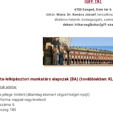
(GFF TK)
6720 Szeged, Dóm tér 6.
dékán:
Mons. Dr. Kovács József
, tanszékvez
általános helynök, irodaigazgató, szemi
dekani.titkarsag[kukac]gff-sz
ta-lelkipásztori munkatárs alapszak (BA)
(továbbiakban: K
ak adatai:
 jellege: hitéleti (államilag elismert végzettséget nyújt)
forma: nappali vagy levelező
 száma: 6
sszeg: 180