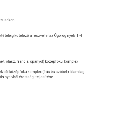
urzusokon.
letételéig kötelező a részvétel az Ógörög nyelv 1-4.
met, olasz, francia, spanyol) középfokú, komplex
vből középfokú komplex (írás és szóbeli) államilag
in nyelvből érettségi teljesítése.