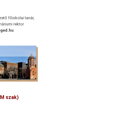
ető főiskolai tanár,
náriumi rektor
eged.hu
LM szak)