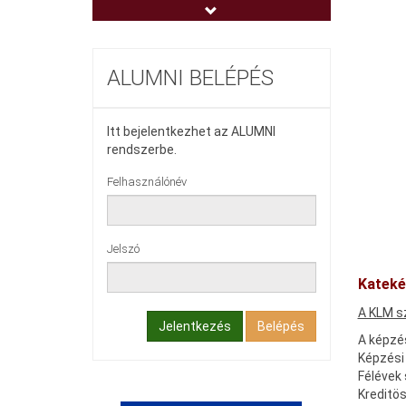
Egészségnevelési- és Sport Intézet
(ENSI)
Hallgatók Segítő Közössége
ALUMNI BELÉPÉS
Itt bejelentkezhet az ALUMNI
rendszerbe.
Felhasználónév
Jelszó
Kateké
A KLM sz
Jelentkezés
Belépés
A képzés
Képzési 
Félévek
Kreditö