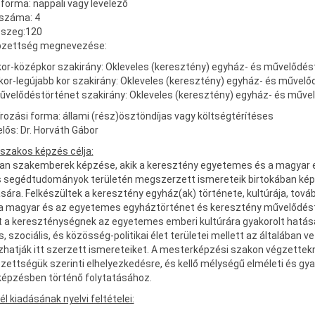
forma: nappali vagy levelező
 száma: 4
sszeg:120
zettség megnevezése:
or-középkor szakirány: Okleveles (keresztény) egyház- és művelődés
kor-legújabb kor szakirány: Okleveles (keresztény) egyház- és művelő
űvelődéstörténet szakirány: Okleveles (keresztény) egyház- és műve
rozási forma: állami (rész)ösztöndíjas vagy költségtérítéses
felelős: Dr. Horváth Gábor
szakos képzés célja
:
lyan szakemberek képzése, akik a keresztény egyetemes és a magyar e
s segédtudományok területén megszerzett ismereteik birtokában ké
sára. Felkészültek a keresztény egyház(ak) története, kultúrája, tová
 a magyar és az egyetemes egyháztörténet és keresztény művelődést
t a kereszténységnek az egyetemes emberi kultúrára gyakorolt hatása
is, szociális, és közösség-politikai élet területei mellett az általában v
hatják itt szerzett ismereteiket. A mesterképzési szakon végzettekn
ettségük szerinti elhelyezkedésre, és kellő mélységű elméleti és gy
 képzésben történő folytatásához.
él kiadásának nyelvi feltételei: