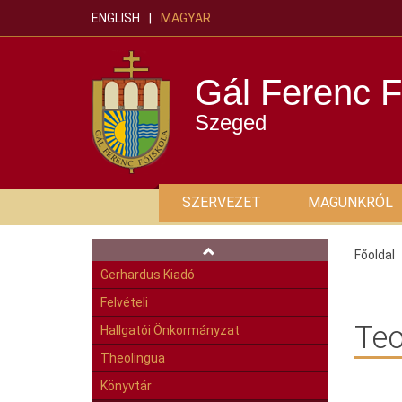
ENGLISH
MAGYAR
Gál Ferenc F
Szeged
SZERVEZET
MAGUNKRÓL
Főoldal
Gerhardus Kiadó
Felvételi
Teo
Hallgatói Önkormányzat
Theolingua
Könyvtár