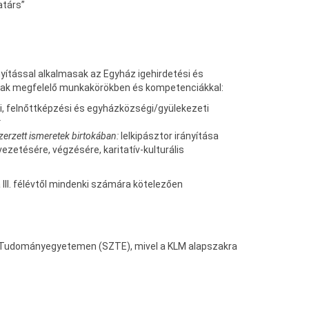
atárs”
ányítással alkalmasak az Egyház igehirdetési és
snak megfelelő munkakörökben és kompetenciákkal:
si, felnőttképzési és egyházközségi/gyülekezeti
:
zerzett ismeretek birtokában:
lelkipásztor irányítása
zetésére, végzésére, karitatív-kulturális
II. félévtől mindenki számára kötelezően
i Tudományegyetemen (SZTE), mivel a KLM alapszakra