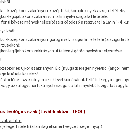
elvből:
ókor-középkor szakirányon: középfokú, komplex nyelvvizsga letétele;
újkor-legújabb kor szakirányon: latin nyelvi szigorlat letétele;
a fenti követelmények teljesítéséig kötelező a részvétel a Latin 1-4. k
yelvből:
ókor-középkor szakirányon: görög nyelvi szigorlat letétele (a szigorlat 
urzusokon);
újkor-legújabb kor szakirányon: 4 félévnyi görög nyelvóra teljesítése.
t
özépkor és Újkor szakirányon: Élő (nyugati) idegen nyelvből (angol, né
sga letétele kötelező.
störténet szakirányon az oklevél kiadásának feltétele egy idegen nyel
 vagy azzal egyenértékű nyelvvizsga és latin nyelvből szigorlat vagy lat
kus teológus szak (továbbiakban: TEOL)
szak adatai:
 jellege: hitéleti (államilag elismert végzettséget nyújt)