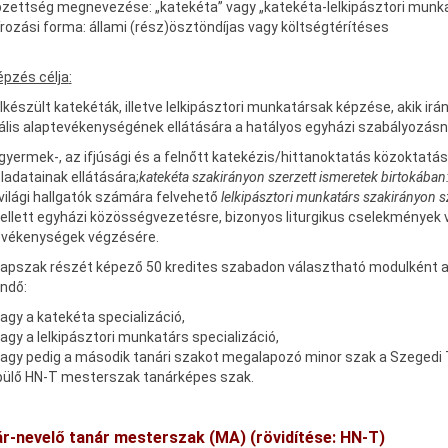
zettség megnevezése: „katekéta” vagy „katekéta-lelkipásztori munk
rozási forma: állami (rész)ösztöndíjas vagy költségtérítéses
épzés célja
:
lkészült katekéták, illetve lelkipásztori munkatársak képzése, akik ir
ális alaptevékenységének ellátására a hatályos egyházi szabályozá
gyermek-, az ifjúsági és a felnőtt katekézis/hittanoktatás közoktatá
ladatainak ellátására;
katekéta szakirányon szerzett ismeretek birtokában
világi hallgatók számára felvehető
lelkipásztori munkatárs szakirányon s
llett egyházi közösségvezetésre, bizonyos liturgikus cselekmények ve
evékenységek végzésére.
apszak részét képező 50 kredites szabadon választható modulként a I
endő:
vagy a katekéta specializáció,
vagy a lelkipásztori munkatárs specializáció,
 vagy pedig a második tanári szakot megalapozó minor szak a Szeged
pülő HN-T mesterszak tanárképes szak.
ár-nevelő tanár mesterszak (MA)
(rövidítése: HN-T)