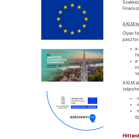
Szakkép
Finanszí
A KLM k
Olyan fe
pasztor
a 
fe
a 
me
t
A KLM al
teljesít
· 
· 
·
é
Hittan