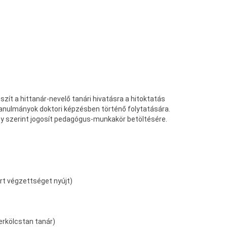
ít a hittanár-nevelő tanári hivatásra a hitoktatás
 tanulmányok doktori képzésben történő folytatására.
ny szerint jogosít pedagógus-munkakör betöltésére.
ert végzettséget nyújt)
erkölcstan tanár)