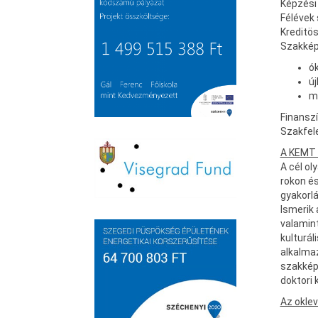
Képzési 
Félévek
Kreditö
Szakkép
ók
új
m
Finanszí
Szak
A KEMT 
A cél o
rokon é
gyakorlá
Ismerik
valamin
kulturál
alkalmaz
szakképz
doktori
Az oklev