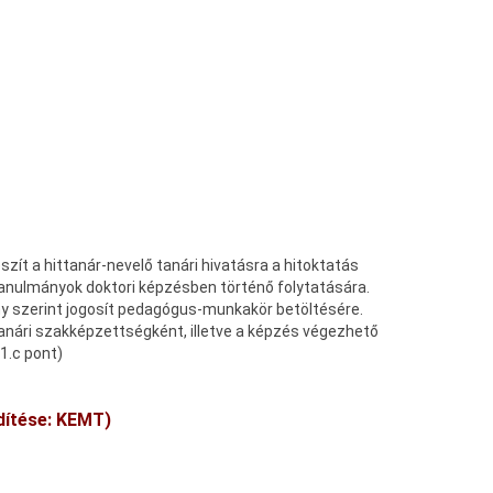
ít a hittanár-nevelő tanári hivatásra a hitoktatás
 tanulmányok doktori képzésben történő folytatására.
ny szerint jogosít pedagógus-munkakör betöltésére.
nári szakképzettségként, illetve a képzés végezhető
.1.c pont)
dítése: KEMT)