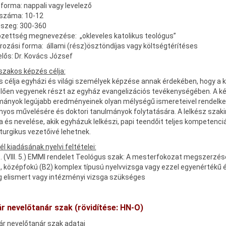
forma: nappali vagy levelező
 száma: 10-12
sszeg: 300-360
zettség megnevezése: „okleveles katolikus teológus”
rozási forma: állami (rész)ösztöndíjas vagy költségtérítéses
lős: Dr. Kovács József
szakos képzés célja
:
 célja egyházi és világi személyek képzése annak érdekében, hogy a 
lően vegyenek részt az egyház evangelizációs tevékenységében. A ké
mányok legújabb eredményeinek olyan mélységű ismereteivel rendelkez
os művelésére és doktori tanulmányok folytatására. A lelkész szakir
 és nevelése, akik egyházuk lelkészi, papi teendőit teljes kompetenciá
 liturgikus vezetőivé lehetnek.
él kiadásának nyelvi feltételei:
 (VIII. 5.) EMMI rendelet Teológus szak: A mesterfokozat megszerzésé
, középfokú (B2) komplex típusú nyelvvizsga vagy ezzel egyenértékű ér
g elismert vagy intézményi vizsga szükséges
ár nevelőtanár szak (rövidítése: HN-O)
ár nevelőtanár szak adatai