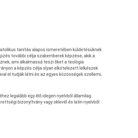
katolikus tanítás alapos ismeretében küldetésüknek
pzés további célja szakemberek képzése, akik a
nek, ami alkalmassá teszi őket a teológia
ányon a képzés célja olyan elkötelezett lelkészek
val el tudják látni és az egyes közösségek szellemi,
hez legalább egy élő idegen nyelvből államilag
ettségi bizonyítvány vagy oklevél és latin nyelvből