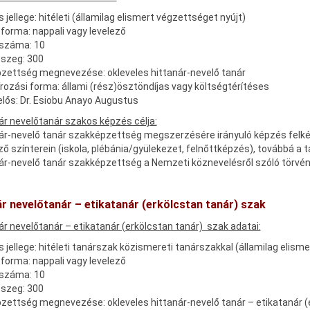
 jellege: hitéleti (államilag elismert végzettséget nyújt)
forma: nappali vagy levelező
 száma: 10
sszeg: 300
zettség megnevezése: okleveles hittanár-nevelő tanár
rozási forma: állami (rész)ösztöndíjas vagy költségtérítéses
lős: Dr. Esiobu Anayo Augustus
ár nevelőtanár szakos képzés célja:
ár-nevelő tanár szakképzettség megszerzésére irányuló képzés felkész
ő színterein (iskola, plébánia/gyülekezet, felnőttképzés), továbbá a
nár-nevelő tanár szakképzettség a Nemzeti köznevelésről szóló törvé
ár nevelőtanár – etikatanár (erkölcstan tanár) szak
ár nevelőtanár – etikatanár (erkölcstan tanár) szak adatai:
 jellege: hitéleti tanárszak közismereti tanárszakkal (államilag elism
forma: nappali vagy levelező
 száma: 10
sszeg: 300
zettség megnevezése: okleveles hittanár-nevelő tanár – etikatanár (