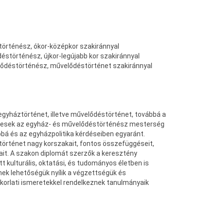
történész, ókor-középkor szakiránnyal
déstörténész, újkor-legújabb kor szakiránnyal
lődéstörténész, művelődéstörténet szakiránnyal
gyháztörténet, illetve művelődéstörténet, továbbá a
pesek az egyház- és művelődéstörténész mesterség
bbá és az egyházpolitika kérdéseiben egyaránt.
örténet nagy korszakait, fontos összefüggéseit,
it. A szakon diplomát szerzők a keresztény
ett kulturális, oktatási, és tudományos életben is
ek lehetőségük nyílik a végzettségük és
akorlati ismeretekkel rendelkeznek tanulmányaik