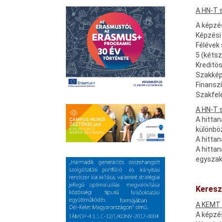
A HN-T s
A képzés
Képzési 
Félévek
5 (kéts
Kreditö
Szakkép
Finanszí
Szakfel
A HN-T 
A hittan
különböz
A hitta
A hitta
egyszako
Keresz
A KEMT 
A képzés