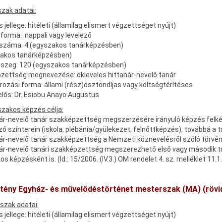
zak adatai:
 jellege: hitéleti (államilag elismert végzettséget nyújt)
forma: nappali vagy levelező
 száma: 4 (egyszakos tanárképzésben)
zakos tanárképzésben)
sszeg: 120 (egyszakos tanárképzésben)
zettség megnevezése: okleveles hittanár-nevelő tanár
rozási forma: állami (rész)ösztöndíjas vagy költségtérítéses
elős: Dr. Esiobu Anayo Augustus
szakos képzés célja
:
ár-nevelő tanár szakképzettség megszerzésére irányuló képzés felkész
ő színterein (iskola, plébánia/gyülekezet, felnőttképzés), továbbá a
nár-nevelő tanár szakképzettség a Nemzeti köznevelésről szóló törvé
nár-nevelő tanári szakképzettség megszerezhető első vagy második ta
s képzésként is. (ld.: 15/2006. (IV.3.) OM rendelet 4. sz. melléklet 11.1
tény Egyház- és művelődéstörténet mesterszak (MA)
(rövi
szak adatai:
 jellege: hitéleti (államilag elismert végzettséget nyújt)