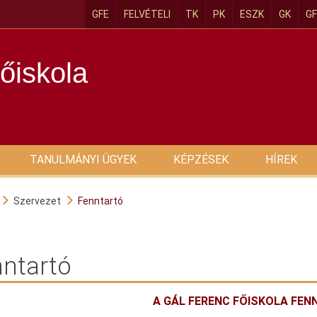
GFE
FELVÉTELI
TK
PK
ESZK
GK
GF
őiskola
TANULMÁNYI ÜGYEK
KÉPZÉSEK
HÍREK
Szervezet
Fenntartó
ntartó
A GÁL FERENC FŐISKOLA FE