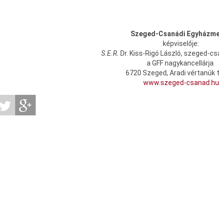
Szeged-Csanádi Egyházm
képviselője:
S.E.R.
Dr. Kiss-Rigó László, szeged-cs
a GFF nagykancellárja
6720 Szeged, Aradi vértanúk t
www.szeged-csanad.hu