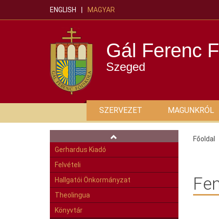
ENGLISH
MAGYAR
Gál Ferenc F
Szeged
SZERVEZET
MAGUNKRÓL
Főoldal
Gerhardus Kiadó
Felvételi
Fen
Hallgatói Önkormányzat
Theolingua
Könyvtár