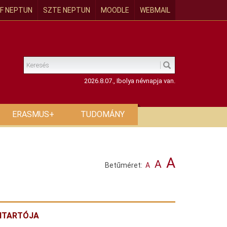
F NEPTUN
SZTE NEPTUN
MOODLE
WEBMAIL
2026.8.07., Ibolya névnapja van.
ERASMUS+
TUDOMÁNY
A
A
Betűméret:
A
NNTARTÓJA