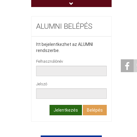
Egészségnevelési- és Sport Intézet
(ENSI)
Hallgatók Segítő Közössége
ALUMNI BELÉPÉS
Itt bejelentkezhet az ALUMNI
rendszerbe.
Felhasználónév
Jelszó
Jelentkezés
Belépés