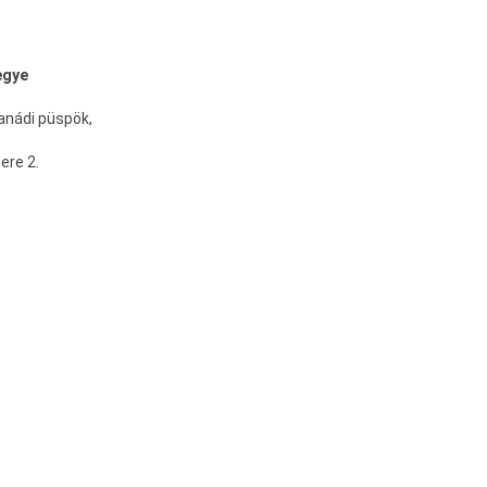
egye
anádi püspök,
ere 2.