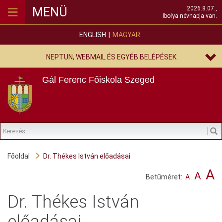
≡
MENÜ
2026.8.07.,
Ibolya névnapja van.
ENGLISH
MAGYAR
NEPTUN, WEBMAIL ÉS EGYÉB BELÉPÉSEK
Gál Ferenc Főiskola
Szeged
Főoldal
Dr. Thékes István előadásai
A
A
Betűméret:
A
Dr. Thékes István
előadásai