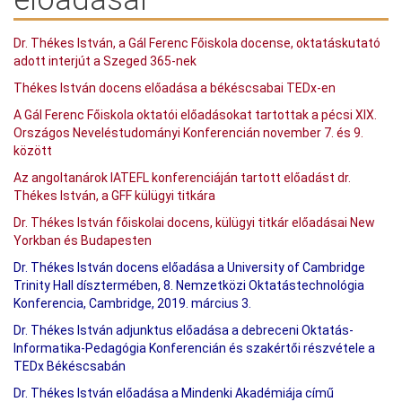
Dr. Thékes István, a Gál Ferenc Főiskola docense, oktatáskutató
adott interjút a Szeged 365-nek
Thékes István docens előadása a békéscsabai TEDx-en
A Gál Ferenc Főiskola oktatói előadásokat tartottak a pécsi XIX.
Országos Neveléstudományi Konferencián november 7. és 9.
között
Az angoltanárok IATEFL konferenciáján tartott előadást dr.
Thékes István, a GFF külügyi titkára
Dr. Thékes István főiskolai docens, külügyi titkár előadásai New
Yorkban és Budapesten
Dr. Thékes István docens előadása a University of Cambridge
Trinity Hall dísztermében,
8. Nemzetközi Oktatástechnológia
Konferencia, Cambridge, 2019. március 3.
Dr. Thékes István adjunktus előadása a debreceni Oktatás-
Informatika-Pedagógia Konferencián és szakértői részvétele a
TEDx Békéscsabán
Dr. Thékes István előadása a Mindenki Akadémiája című