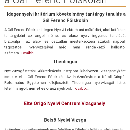
Idegennyelvi kritérium követelmény tantárgy tanulás a
Gál Ferenc Főiskolán
A Gál Ferenc Főiskola Idegen Nyelvi Lektorátust működtet, ahol kritérium
tantárgyként az angol, német és olasz nyelv ingyenes tanulását
biztosítja az alap- és osztatlan mesterképzési szakok nappali
tagozatos, nyelvvizsgával még nem rendelkező hallgatói
számára.
Tovább...
Theolingua
Nyelvvizsgáztatási Akkreditációs Központ kihelyezett vizsgahelyként
ismerte el a Gál Ferenc Főiskolát. Az intézményben a Károli Gáspár
Református Egyetemen kifejlesztett Theolingua nyelvvizsgát lehet
letenni
angol, német és olasz
nyelvből.
Tovább.
..
Elte Origó Nyelvi Centrum Vizsgahely
Belső Nyelvi Vizsga
A törvényi szabályozásnak megfelelően a Főiskola külön nyelvi vizsgát