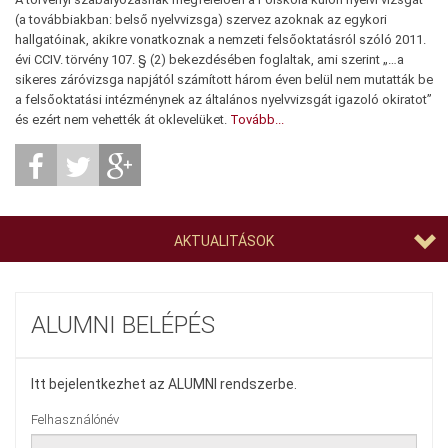
(a továbbiakban: belső nyelvvizsga) szervez azoknak az egykori
hallgatóinak, akikre vonatkoznak a nemzeti felsőoktatásról szóló 2011.
évi CCIV. törvény 107. § (2) bekezdésében foglaltak, ami szerint „…a
sikeres záróvizsga napjától számított három éven belül nem mutatták be
a felsőoktatási intézménynek az általános nyelvvizsgát igazoló okiratot”
és ezért nem vehették át oklevelüket.
Tovább...
AKTUALITÁSOK
ALUMNI BELÉPÉS
Itt bejelentkezhet az ALUMNI rendszerbe.
Felhasználónév