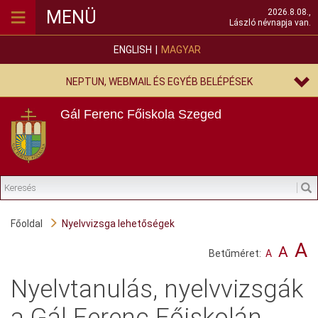
≡
MENÜ
2026.8.08.,
László névnapja van.
ENGLISH
MAGYAR
NEPTUN, WEBMAIL ÉS EGYÉB BELÉPÉSEK
Gál Ferenc Főiskola
Szeged
Főoldal
Nyelvvizsga lehetőségek
A
A
Betűméret:
A
Nyelvtanulás, nyelvvizsgák
a Gál Ferenc Főiskolán