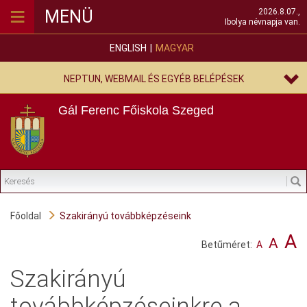
≡
MENÜ
2026.8.07.,
Ibolya névnapja van.
ENGLISH
MAGYAR
NEPTUN, WEBMAIL ÉS EGYÉB BELÉPÉSEK
Gál Ferenc Főiskola
Szeged
Főoldal
Szakirányú továbbképzéseink
A
A
Betűméret:
A
Szakirányú
továbbképzéseinkre a