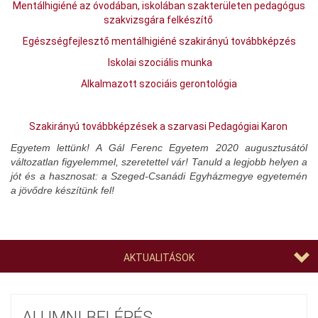
Mentálhigiéné az óvodában, iskolában szakterületen
pedagógus
szakvizsgára felkészítő
Egészségfejlesztő mentálhigiéné
szakirányú továbbképzés
Iskolai szociális munka
Alkalmazott szociáis gerontológia
Szakirányú továbbképzések a szarvasi Pedagógiai Karon
Egyetem lettünk! A
Gál Ferenc Egyetem
2020
augusztusától
változatlan figyelemmel, szeretettel vár! Tanuld a legjobb helyen a
jót és a hasznosat: a
Szeged-Csanádi Egyházmegye egyetemén
a jövődre készítünk fel!
AKTUALITÁSOK
ALUMNI BELÉPÉS