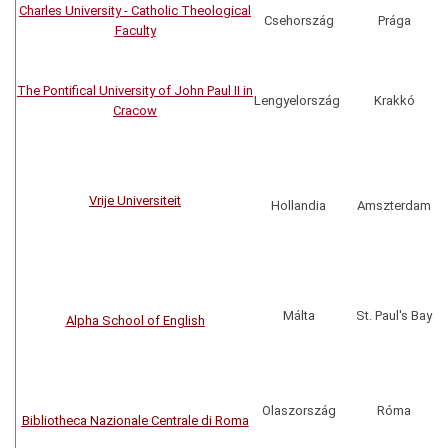
Charles University - Catholic Theological
Csehország
Prága
Faculty
The Pontifical University of John Paul II in
Lengyelország
Krakkó
Cracow
Vrije Universiteit
Hollandia
Amszterdam
Málta
St. Paul's Bay
Alpha School of English
Olaszország
Róma
Bibliotheca Nazionale Centrale di Roma