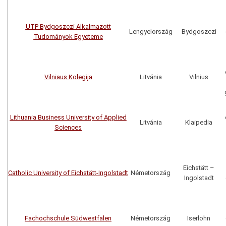
UTP Bydgoszczi Alkalmazott
Lengyelország
Bydgoszczi
Tudományok Egyeteme
Vilniaus Kolegija
Litvánia
Vilnius
Lithuania Business University of Applied
Litvánia
Klaipedia
Sciences
Eichstätt
–
Catholic University of Eichstätt-Ingolstadt
Németország
Ingolstadt
Fachochschule Südwestfalen
Németország
Iserlohn