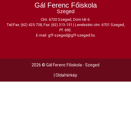
Gál Ferenc Főiskola
Szeged
Cím: 6720 Szeged, Dóm tér 6.
Tel/Fax: (62) 425-738, Fax: (62) 313-151
|
Levelezési cím: 6701 Szeged,
Pf. 692.
E-mail:
gff-szeged@gff-szeged.hu
2026 © Gál Ferenc Főiskola - Szeged
|
Oldaltérkép