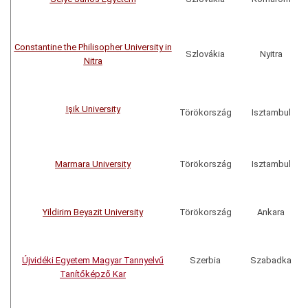
Constantine the Philisopher University in
Szlovákia
Nyitra
Nitra
Işik University
Törökország
Isztambul
Marmara University
Törökország
Isztambul
Yildirim Beyazit University
Törökország
Ankara
Újvidéki Egyetem Magyar Tannyelvű
Szerbia
Szabadka
Tanítőképző Kar