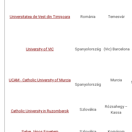
Universitatea de Vest din Timişoara
Románia
Temesvár
University of VIC
Spanyolország
(Vic) Barcelona
UCAM - Catholic University of Murcia
Murcia
Spanyolország
Rózsahegy
–
Szlovákia
Catholic University in Ruzomberok
Kassa
Selye János Egyetem
Szlovákia
Komárom