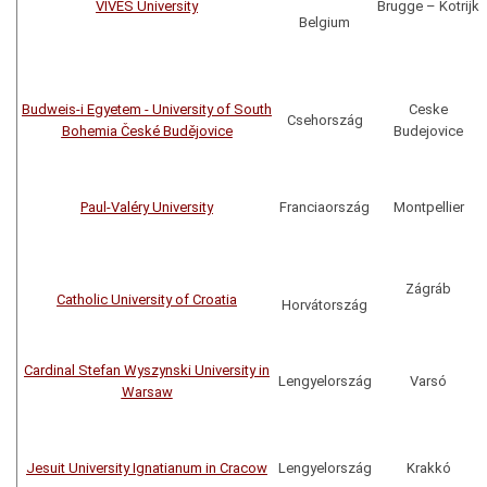
VIVES University
Brugge
–
Kotrijk
Belgium
Budweis-i Egyetem - University of South
Ceske
Csehország
Bohemia České Budějovice
Budejovice
Paul-Valéry University
Franciaország
Montpellier
Zágráb
Catholic University of Croatia
Horvátország
Cardinal Stefan Wyszynski University in
Lengyelország
Varsó
Warsaw
Jesuit University Ignatianum in Cracow
Lengyelország
Krakkó