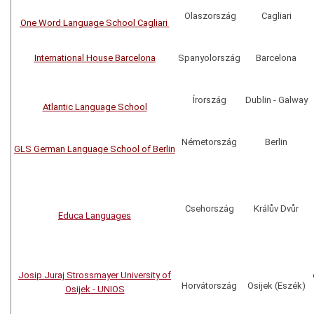
Olaszország
Cagliari
One Word Language School Cagliari
International House Barcelona
Spanyolország
Barcelona
Írország
Dublin - Galway
Atlantic Language School
Németország
Berlin
GLS German Language School of Berlin
Csehország
Králův Dvůr
Educa Languages
Josip Juraj Strossmayer University of
Horvátország
Osijek (Eszék)
Osijek - UNIOS