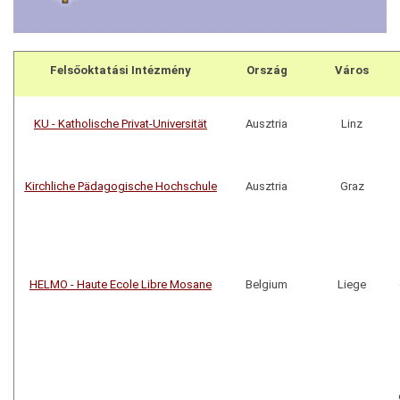
Felsőoktatási Intézmény
Ország
Város
KU - Katholische Privat-Universität
Ausztria
Linz
Kirchliche Pӓdagogische Hochschule
Ausztria
Graz
HELMO - Haute Ecole Libre Mosane
Belgium
Liege