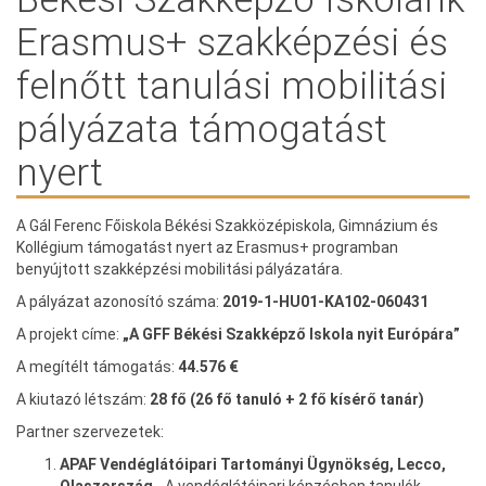
Erasmus+ szakképzési és
felnőtt tanulási mobilitási
pályázata támogatást
nyert
A Gál Ferenc Főiskola Békési Szakközépiskola, Gimnázium és
Kollégium támogatást nyert az Erasmus+ programban
benyújtott szakképzési mobilitási pályázatára.
A pályázat azonosító száma:
2019-1-HU01-KA102-060431
A projekt címe:
„A GFF Békési Szakképző Iskola nyit Európára”
A megítélt támogatás:
44.576 €
A kiutazó létszám:
28 fő (26 fő tanuló + 2 fő kísérő tanár)
Partner szervezetek:
APAF Vendéglátóipari Tartományi Ügynökség, Lecco,