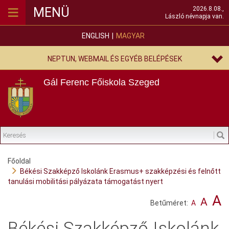
≡
MENÜ
2026.8.08.,
László névnapja van.
ENGLISH
MAGYAR
NEPTUN, WEBMAIL ÉS EGYÉB BELÉPÉSEK
Gál Ferenc Főiskola
Szeged
Főoldal
Békési Szakképző Iskolánk Erasmus+ szakképzési és felnőtt
tanulási mobilitási pályázata támogatást nyert
A
A
Betűméret:
A
Békési Szakképző Iskolánk