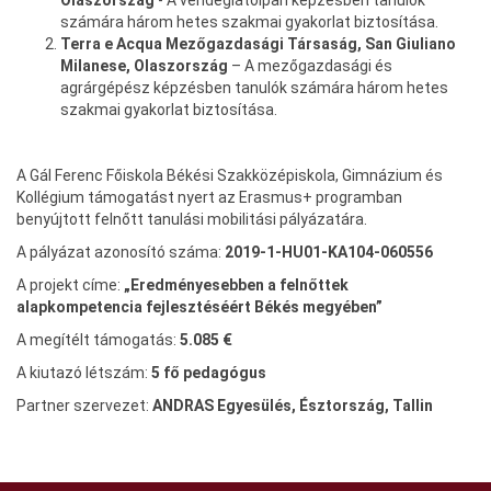
Olaszország
- A vendéglátóipari képzésben tanulók
számára három hetes szakmai gyakorlat biztosítása.
Terra e Acqua Mezőgazdasági Társaság, San Giuliano
Milanese, Olaszország
– A mezőgazdasági és
agrárgépész képzésben tanulók számára három hetes
szakmai gyakorlat biztosítása.
A Gál Ferenc Főiskola Békési Szakközépiskola, Gimnázium és
Kollégium támogatást nyert az Erasmus+ programban
benyújtott felnőtt tanulási mobilitási pályázatára.
A pályázat azonosító száma:
2019-1-HU01-KA104-060556
A projekt címe:
„Eredményesebben a felnőttek
alapkompetencia fejlesztéséért Békés megyében”
A megítélt támogatás:
5.085 €
A kiutazó létszám:
5 fő pedagógus
Partner szervezet:
ANDRAS Egyesülés, Észtország, Tallin