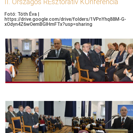
II. Országos REsztoratív KOnferencia
Fotó: Tóth Éva |
https://drive.google.com/drive/folders/1VPnYhq88M-G-
xOdyn4Z6wOemBGlHmFTx?usp=sharing