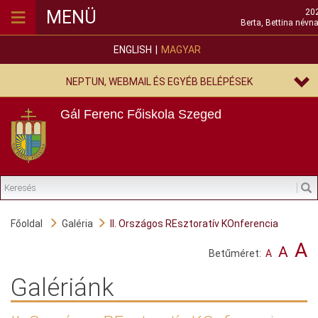
≡
MENÜ
202
Berta, Bettina névna
ENGLISH
MAGYAR
NEPTUN, WEBMAIL ÉS EGYÉB BELÉPÉSEK
Gál Ferenc Főiskola
Szeged
Főoldal
Galéria
II. Országos REsztoratív KOnferencia
A
A
Betűméret:
A
Galériánk