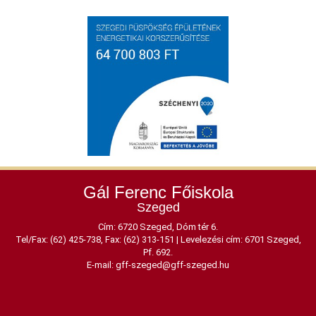
Gál Ferenc Főiskola
Szeged
Cím: 6720 Szeged, Dóm tér 6.
Tel/Fax: (62) 425-738, Fax: (62) 313-151
|
Levelezési cím: 6701 Szeged,
Pf. 692.
E-mail:
gff-szeged@gff-szeged.hu