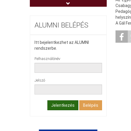
Egészségnevelési- és Sport Intézet
Csabagy
(ENSI)
Pedagógi
helyszín
Hallgatók Segítő Közössége
A Gál Fe
ALUMNI BELÉPÉS
Itt bejelentkezhet az ALUMNI
rendszerbe.
Felhasználónév
Jelszó
Jelentkezés
Belépés