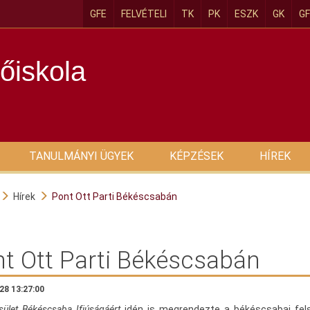
GFE
FELVÉTELI
TK
PK
ESZK
GK
GF
őiskola
TANULMÁNYI ÜGYEK
KÉPZÉSEK
HÍREK
Hírek
Pont Ott Parti Békéscsabán
t Ott Parti Békéscsabán
28 13:27:00
sület Békéscsaba Ifjúságáért
idén is megrendezte a békéscsabai fels