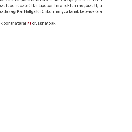
etése részéről Dr. Lipcsei Imre rektori megbízott, a
 Gazdasági Kar Hallgatói Önkormányzatának képviselői a
ok ponthatárai
itt
olvashatóak.