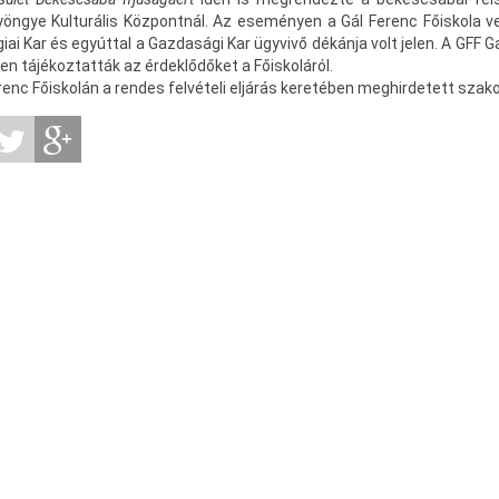
öngye Kulturális Központnál. Az eseményen a Gál Ferenc Főiskola vez
ai Kar és egyúttal a Gazdasági Kar ügyvivő dékánja volt jelen. A GFF
en tájékoztatták az érdeklődőket a Főiskoláról.
renc Főiskolán a rendes felvételi eljárás keretében meghirdetett szak