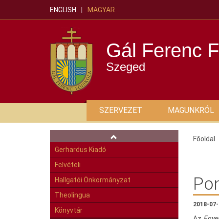
ENGLISH
MAGYAR
Gál Ferenc F
Szeged
SZERVEZET
MAGUNKRÓL
Főoldal
Gerhardus Kiadó
Felvételi
Pon
Hallgatói Önkormányzat
Theolingua
2018-07-
Könyvtár
Az
Egye