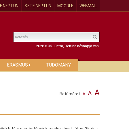
F NEPTUN
SZTE NEPTUN
MOODLE
WEBMAIL
2026.8.06., Berta, Bettina névnapja van.
ERASMUS+
TUDOMÁNY
A
A
Betűméret:
A
őoktatási ponthatárváró rendezvényt július 25-én a