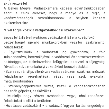
aktív részvétel.
A Békés Megyei Vadászkamara képzési együttműködésben
segíti a célok elérését, hogy a megye és a régió, a
vadásztársaságok számíthassanak a helyben képzett
szakemberekre.
Mivel foglalkozik a vadgazdálkodási szakember?
Beosztott, illetve hivatásos vadászként lát el a középfokú
végzettséget igénylő munkakörökben vezetői, szakirányítói
feladatokat:
- Együttműködik a vadászati jog gyakorlóival, a föld
tulajdonosával, használójával, a vadászati és természetvédelmi
hatósággal, az élelmiszerlánc-felügyeleti szervvel, a tájegységi
fővadásszal, a munkahelyi vezetőkkel, beosztottakkal.
- Szervezi, irányítja, ellenőrzi a vadászati üzem szakmai, műszaki
feladatainak végrehajtását, részt vesz azok gyakorlati
megvalósításában.
- Személygépjárművet vezet, kezeli a vadgazdálkodásban
használt gépeket, eszközöket.
- Munkája nagy részét szabadban végzi, ahol rendészeti
feladatokat is ellát a területen.
- Hivatásos vadászként – a vadászlőfegyver-tartási engedélyen