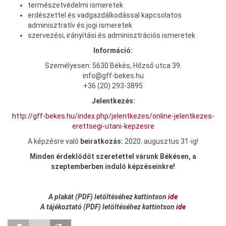
természetvédelmi ismeretek
erdészettel és vadgazdálkodással kapcsolatos
adminisztratív és jogi ismeretek
szervezési, irányítási és adminisztrációs ismeretek
Információ:
Személyesen: 5630 Békés, Hőzső utca 39.
info@gff-bekes.hu
+36 (20) 293-3895
Jelentkezés:
http://gff-bekes.hu/index.php/jelentkezes/online-jelentkezes-
erettsegi-utani-kepzesre
A képzésre való
beiratkozás:
2020. augusztus 31-ig!
Minden érdeklődőt szeretettel várunk Békésen, a
szeptemberben induló képzéseinkre!
A plakát (PDF) letöltéséhez kattintson
ide
A tájékoztató (PDF) letöltéséhez kattintson
ide