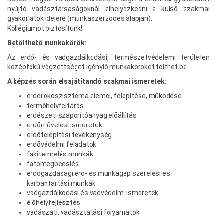
nyújtó vadásztársaságoknál elhelyezkedni a külső szakmai
gyakorlatok idejére (munkaszerződés alapján).
Kollégiumot biztosítunk!
Betölthető munkakörök:
Az erdő- és vadgazdálkodási, természetvédelemi területen
középfokú végzettséget igénylő munkaköröket tölthet be.
A képzés során elsajátítandó szakmai ismeretek:
erdei ökoszisztéma elemei, felépítése, működése
termőhelyfeltárás
erdészeti szaporítóanyag előállítás
erdőművelési ismeretek
erdőtelepítési tevékenység
erdővédelmi feladatok
fakitermelés munkák
fatömegbecslés
erdőgazdasági erő- és munkagép szerelési és
karbantartási munkák
vadgazdálkodási és vadvédelmi ismeretek
élőhelyfejlesztés
vadászati, vadásztatási folyamatok