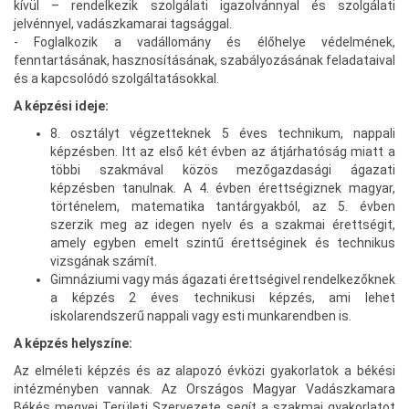
kívül – rendelkezik szolgálati igazolvánnyal és szolgálati
jelvénnyel, vadászkamarai tagsággal.
- Foglalkozik a vadállomány és élőhelye védelmének,
fenntartásának, hasznosításának, szabályozásának feladataival
és a kapcsolódó szolgáltatásokkal.
A képzési ideje:
8. osztályt végzetteknek 5 éves technikum, nappali
képzésben. Itt az első két évben az átjárhatóság miatt a
többi szakmával közös mezőgazdasági ágazati
képzésben tanulnak. A 4. évben érettségiznek magyar,
történelem, matematika tantárgyakból, az 5. évben
szerzik meg az idegen nyelv és a szakmai érettségit,
amely egyben emelt szintű érettséginek és technikus
vizsgának számít.
Gimnáziumi vagy más ágazati érettségivel rendelkezőknek
a képzés 2 éves technikusi képzés, ami lehet
iskolarendszerű nappali vagy esti munkarendben is.
A képzés helyszíne:
Az elméleti képzés és az alapozó évközi gyakorlatok a békési
intézményben vannak. Az Országos Magyar Vadászkamara
Békés megyei Területi Szervezete segít a szakmai gyakorlatot