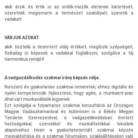
akik érzik és értik is az erdők-mezők életének lüktetését,
szeretnék megismerni a természet szabályait, szeretik a
vadakat!
VÁRJUK AZOKAT
akik tisztelik a teremtett világ értékeit, megőrzik szépségeit,
fizikailag is képesek a vadakkal foglalkozni, szolgálva a táj
harmonikus rendjét!
A vadgazdálkodás szakmai irány képzés célja:
Korszerű és gyakorlatias szakmai ismeretek, ehhez digitális és
nyelvi kompetenciák fejlesztése, hogy agilis, a munkaerő-piac
által várt munkavállalók legyenek.
Ezt szolgálja a folyamatos szakmai konzultáció az Országos
Magyar Vadászkamarával és különösen is a Békés Megyei
Területei Szervezetével, a vadgazdálkodásban érintett
hatóságokkal, szervekkel és munkáltatókkal. Iskolánk
alapelveihez híven a gyakorlatorientált szakmai képzés
megvalósítása és a szakmai fórumokon, szakkiállításokon való