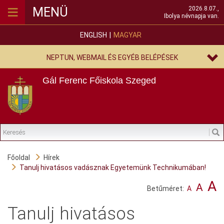
≡
MENÜ
2026.8.07.,
Ibolya névnapja van.
ENGLISH
MAGYAR
NEPTUN, WEBMAIL ÉS EGYÉB BELÉPÉSEK
Gál Ferenc Főiskola
Szeged
Főoldal
Hírek
Tanulj hivatásos vadásznak Egyetemünk Technikumában!
A
A
Betűméret:
A
Tanulj hivatásos