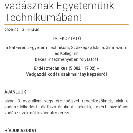
vadásznak Egyetemünk
Technikumában!
2020-07-13 11:14:40
TÁJÉKOZTATÓ
a Gál Ferenc Egyetem Technikum, Szakképző Iskola, Gimnázium
és Kollégium
békési intézményében folytatott
Erdésztechnikus (5 0821 17 02) –
Vadgazdálkodás szakmairány képzésről
AJÁNLJUK
olyan 8 osztállyal vagy érettségivel rendelkezőknek, akik a
vadgazdálkodást élethivatásuknak tekintik, ezért hivatásos
vadász szakmát kívánnak szerezni!
HÍVJUK AZOKAT