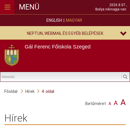
≡
MENÜ
2026.8.07.,
Ibolya névnapja van.
ENGLISH
MAGYAR
NEPTUN, WEBMAIL ÉS EGYÉB BELÉPÉSEK
Gál Ferenc Főiskola
Szeged
Főoldal
Hírek
4. oldal
A
A
Betűméret:
A
Hírek