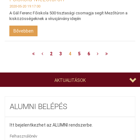
2020-05-20 19:17:00
A Gál Ferenc Főiskola 500 tisztasági csomagja segít Mezőtúron a
kisközösségeknek a vírusjárvány idején
Bővebben
2
3
4
5
6
AKTUALITÁSOK
ALUMNI BELÉPÉS
Itt bejelentkezhet az ALUMNI rendszerbe.
Felhasználónév