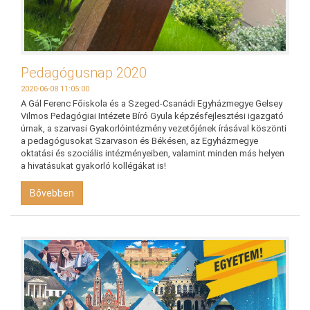
Pedagógusnap 2020
2020-06-08 11:05:00
A Gál Ferenc Főiskola és a Szeged-Csanádi Egyházmegye Gelsey
Vilmos Pedagógiai Intézete Bíró Gyula képzésfejlesztési igazgató
úrnak, a szarvasi Gyakorlóintézmény vezetőjének írásával köszönti
a pedagógusokat Szarvason és Békésen, az Egyházmegye
oktatási és szociális intézményeiben, valamint minden más helyen
a hivatásukat gyakorló kollégákat is!
Bővebben