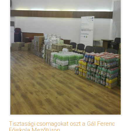
Tisztasági csomagokat oszt a Gál Ferenc
Főiskola Mezőtúron