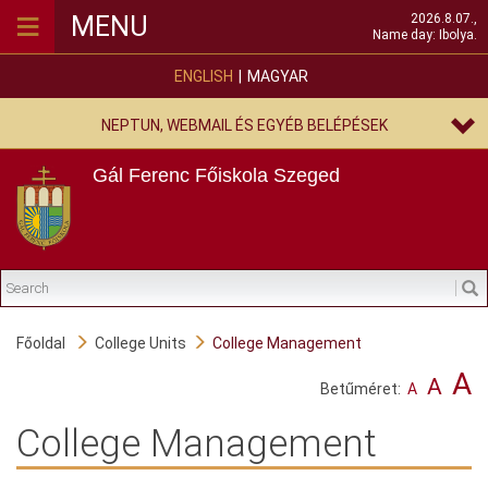
≡
MENU
2026.8.07.,
Name day: Ibolya.
ENGLISH
MAGYAR
NEPTUN, WEBMAIL ÉS EGYÉB BELÉPÉSEK
Gál Ferenc Főiskola
Szeged
Főoldal
College Units
College Management
A
A
Betűméret:
A
College Management